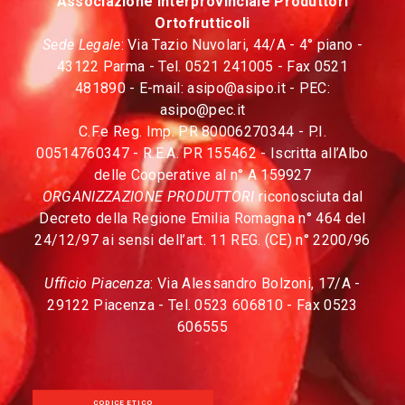
Associazione Interprovinciale Produttori
Ortofrutticoli
Sede Legale
: Via Tazio Nuvolari, 44/A - 4° piano -
43122 Parma - Tel. 0521 241005 - Fax 0521
481890 - E-mail:
asipo@asipo.it
- PEC:
asipo@pec.it
C.F.e Reg. Imp. PR 80006270344 - P.I.
00514760347 - R.E.A. PR 155462 - Iscritta all’Albo
delle Cooperative al n° A 159927
ORGANIZZAZIONE PRODUTTORI
riconosciuta dal
Decreto della Regione Emilia Romagna n° 464 del
24/12/97 ai sensi dell’art. 11 REG. (CE) n° 2200/96
Ufficio Piacenza
: Via Alessandro Bolzoni, 17/A -
29122 Piacenza - Tel. 0523 606810 - Fax 0523
606555
CODICE ETICO