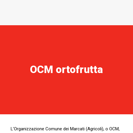
ARCHIVIO NEWS
GALLERY
AREA TECNICA
CONTATTI
ACCESSO XMS
MOD. 231 – CODICE ETICO
OCM ortofrutta
IL NOSTRO MONDO
AREA RISERVATA
ENGLISH
L’Organizzazione Comune dei Marcati (Agricoli), o OCM,