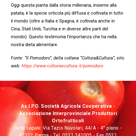
Oggi questa pianta dalla storia millenaria, insieme alla
patata, è la specie orticola più diffusa e coltivata in tutto
il mondo (oltre a Italia e Spagna, è coltivata anche in
Cina, Stati Uniti, Turchia e in diverse altre parti del
mondo). Questo testimonia l’importanza che ha nella
nostra dieta alimentare.
Fonte: “Il Pomodoro”, della collana “Coltura&Cultura”, sito
web:
https://www.colturaecultura.it/pomodoro
As.I.P.O. Società Agricola Cooperativa -
Associazione Interprovinciale Produttori
Ortofrutticoli
Sede Legale
: Via Tazio Nuvolari, 44/A - 4° piano -
43122 Parma - Tel. 0521 241005 - Fax 0521