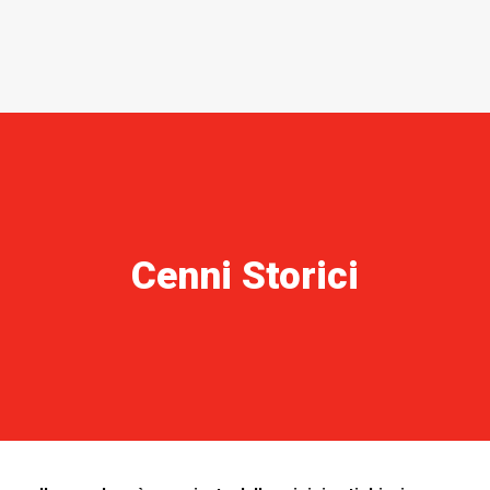
ARCHIVIO NEWS
GALLERY
AREA TECNICA
CONTATTI
ACCESSO XMS
MOD. 231 – CODICE ETICO
Cenni Storici
IL NOSTRO MONDO
AREA RISERVATA
ENGLISH