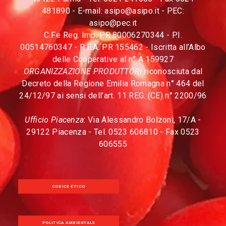
481890 - E-mail:
asipo@asipo.it
- PEC:
asipo@pec.it
C.F.e Reg. Imp. PR 80006270344 - P.I.
00514760347 - R.E.A. PR 155462 - Iscritta all’Albo
delle Cooperative al n° A 159927
ORGANIZZAZIONE PRODUTTORI
riconosciuta dal
Decreto della Regione Emilia Romagna n° 464 del
24/12/97 ai sensi dell’art. 11 REG. (CE) n° 2200/96
Ufficio Piacenza
: Via Alessandro Bolzoni, 17/A -
29122 Piacenza - Tel. 0523 606810 - Fax 0523
606555
CODICE ETICO
POLITICA AMBIENTALE