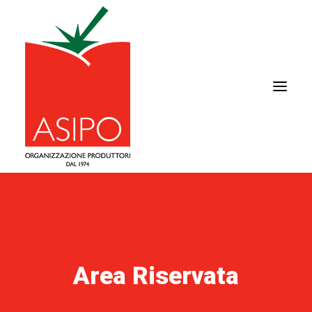
CHI SIAMO
IL POMODORO
FILIERA
Area Riservata
AREA COMMERCIALE
NEWS