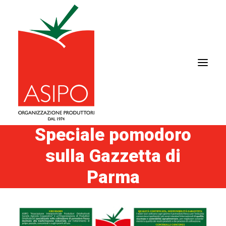
Speciale pomodoro
sulla Gazzetta di
CHI SIAMO
IL POMODORO
Parma
FILIERA
AREA COMMERCIALE
NEWS