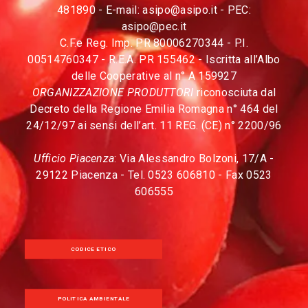
481890 - E-mail:
asipo@asipo.it
- PEC:
asipo@pec.it
C.F.e Reg. Imp. PR 80006270344 - P.I.
00514760347 - R.E.A. PR 155462 - Iscritta all’Albo
delle Cooperative al n° A 159927
ORGANIZZAZIONE PRODUTTORI
riconosciuta dal
Decreto della Regione Emilia Romagna n° 464 del
24/12/97 ai sensi dell’art. 11 REG. (CE) n° 2200/96
Ufficio Piacenza
: Via Alessandro Bolzoni, 17/A -
29122 Piacenza - Tel. 0523 606810 - Fax 0523
606555
CODICE ETICO
POLITICA AMBIENTALE