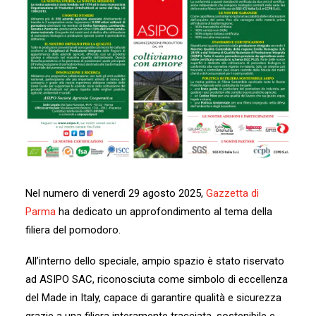
ARCHIVIO NEWS
GALLERY
AREA TECNICA
CONTATTI
ACCESSO XMS
MOD. 231 – CODICE ETICO
IL NOSTRO MONDO
AREA RISERVATA
Nel numero di venerdì 29 agosto 2025,
Gazzetta di
Parma
ha dedicato un approfondimento al tema della
filiera del pomodoro.
All’interno dello speciale, ampio spazio è stato riservato
ad ASIPO SAC, riconosciuta come simbolo di eccellenza
del Made in Italy, capace di garantire qualità e sicurezza