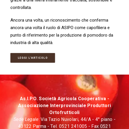
grazie a una filiera interamente tracciata, sostenibile e
controllata.
Ancora una volta, un riconoscimento che conferma
ancora una volta il ruolo di ASIPO come capofiliera e
punto di riferimento per la produzione di pomodoro da
industria di alta qualità.
LEGGI L’ARTICOLO
As.I.P.O. Società Agricola Cooperativa -
Associazione Interprovinciale Produttori
Ortofrutticoli
Sede Legale
: Via Tazio Nuvolari, 44/A - 4° piano -
43122 Parma - Tel. 0521 241005 - Fax 0521