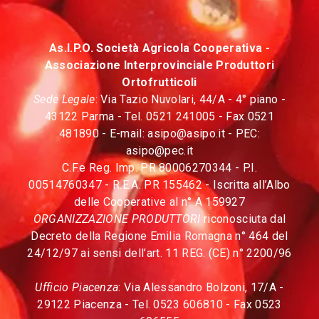
As.I.P.O. Società Agricola Cooperativa -
Associazione Interprovinciale Produttori
Ortofrutticoli
Sede Legale
: Via Tazio Nuvolari, 44/A - 4° piano -
43122 Parma - Tel. 0521 241005 - Fax 0521
481890 - E-mail:
asipo@asipo.it
- PEC:
asipo@pec.it
C.F.e Reg. Imp. PR 80006270344 - P.I.
00514760347 - R.E.A. PR 155462 - Iscritta all’Albo
delle Cooperative al n° A 159927
ORGANIZZAZIONE PRODUTTORI
riconosciuta dal
Decreto della Regione Emilia Romagna n° 464 del
24/12/97 ai sensi dell’art. 11 REG. (CE) n° 2200/96
Ufficio Piacenza
: Via Alessandro Bolzoni, 17/A -
29122 Piacenza - Tel. 0523 606810 - Fax 0523