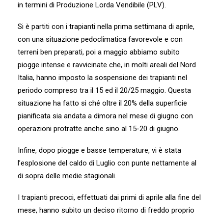
in termini di Produzione Lorda Vendibile (PLV).
ARCHIVIO NEWS
GALLERY
Si è partiti con i trapianti nella prima settimana di aprile,
AREA TECNICA
con una situazione pedoclimatica favorevole e con
terreni ben preparati, poi a maggio abbiamo subito
CONTATTI
piogge intense e ravvicinate che, in molti areali del Nord
Italia, hanno imposto la sospensione dei trapianti nel
ACCESSO XMS
periodo compreso tra il 15 ed il 20/25 maggio. Questa
MOD. 231 – CODICE ETICO
situazione ha fatto si ché oltre il 20% della superficie
pianificata sia andata a dimora nel mese di giugno con
IL NOSTRO MONDO
operazioni protratte anche sino al 15-20 di giugno.
AREA RISERVATA
ENGLISH
Infine, dopo piogge e basse temperature, vi è stata
l’esplosione del caldo di Luglio con punte nettamente al
di sopra delle medie stagionali.
I trapianti precoci, effettuati dai primi di aprile alla fine del
mese, hanno subito un deciso ritorno di freddo proprio