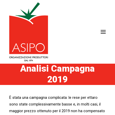
Analisi Campagna
2019
CHI SIAMO
IL POMODORO
FILIERA
È stata una campagna complicata: le rese per ettaro
AREA COMMERCIALE
sono state complessivamente basse e, in molti casi, il
NEWS
maggior prezzo ottenuto per il 2019 non ha compensato