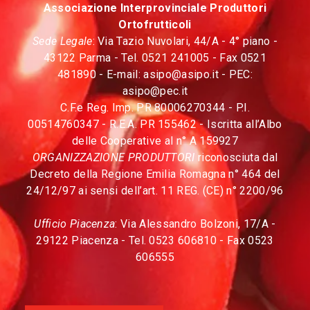
Associazione Interprovinciale Produttori
Ortofrutticoli
Sede Legale
: Via Tazio Nuvolari, 44/A - 4° piano -
43122 Parma - Tel. 0521 241005 - Fax 0521
481890 - E-mail:
asipo@asipo.it
- PEC:
asipo@pec.it
C.F.e Reg. Imp. PR 80006270344 - P.I.
00514760347 - R.E.A. PR 155462 - Iscritta all’Albo
delle Cooperative al n° A 159927
ORGANIZZAZIONE PRODUTTORI
riconosciuta dal
Decreto della Regione Emilia Romagna n° 464 del
24/12/97 ai sensi dell’art. 11 REG. (CE) n° 2200/96
Ufficio Piacenza
: Via Alessandro Bolzoni, 17/A -
29122 Piacenza - Tel. 0523 606810 - Fax 0523
606555