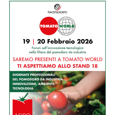
ARCHIVIO NEWS
GALLERY
AREA TECNICA
CONTATTI
ACCESSO XMS
MOD. 231 – CODICE ETICO
IL NOSTRO MONDO
AREA RISERVATA