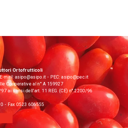
ttori Ortofrutticoli
 E-mail:
asipo@asipo.it
- PEC:
asipo@pec.it
elle Cooperative al n° A 159927
7 ai sensi dell’art. 11 REG. (CE) n° 2200/96
810 - Fax 0523 606555