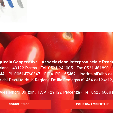
gricola Cooperativa - Associazione Interprovinciale Produ
° piano - 43122 Parma - Tel. 0521 241005 - Fax 0521 481890 -
 - P.I. 00514760347 - R.E.A. PR 155462 - Iscritta all’Albo d
a dal Decreto della Regione Emilia Romagna n° 464 del 24/12/9
a Alessandro Bolzoni, 17/A - 29122 Piacenza - Tel. 0523 606
CODICE ETICO
POLITICA AMBIENTALE