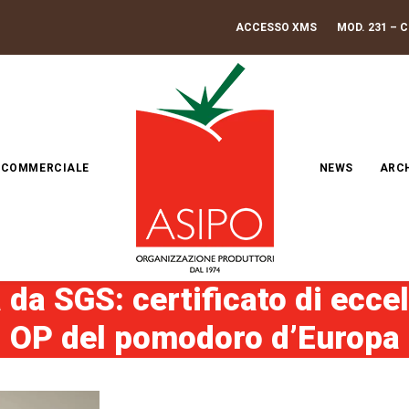
ACCESSO XMS
MOD. 231 – 
 COMMERCIALE
NEWS
ARC
a SGS: certificato di eccel
OP del pomodoro d’Europa