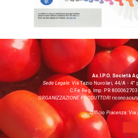
As.I.P.O. Società A
Sede Legale
: Via Tazio Nuvolari, 44/A - 4
C.F.e Reg. Imp. PR 80006270344
ORGANIZZAZIONE PRODUTTORI
riconosciut
Ufficio Piacenza
: Vi